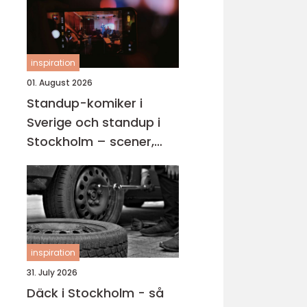
inspiration
01. August 2026
Standup-komiker i
Sverige och standup i
Stockholm – scener,
karriärer och kvällar
fyllda av skratt
inspiration
31. July 2026
Däck i Stockholm - så