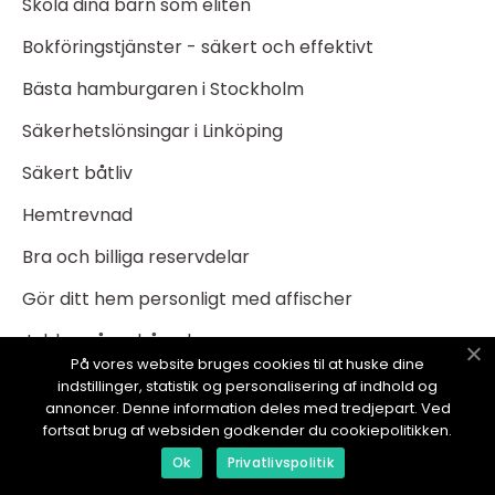
Skola dina barn som eliten
Bokföringstjänster - säkert och effektivt
Bästa hamburgaren i Stockholm
Säkerhetslönsingar i Linköping
Säkert båtliv
Hemtrevnad
Bra och billiga reservdelar
Gör ditt hem personligt med affischer
Jobba på en hårsalong
På vores website bruges cookies til at huske dine
Kreditvärdighet och lån
indstillinger, statistik og personalisering af indhold og
annoncer. Denne information deles med tredjepart. Ved
Skicka paket till annat land
fortsat brug af websiden godkender du cookiepolitikken.
Ok
Privatlivspolitik