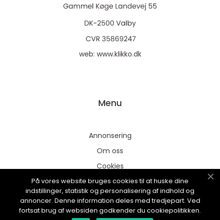
web:
www.klikko.dk
Menu
Annonsering
Om oss
Cookies
På vores website bruges cookies til at huske dine
Kontakta oss
indstillinger, statistik og personalisering af indhold og
Sitemap
annoncer. Denne information deles med tredjepart. Ved
fortsat brug af websiden godkender du cookiepolitikken.