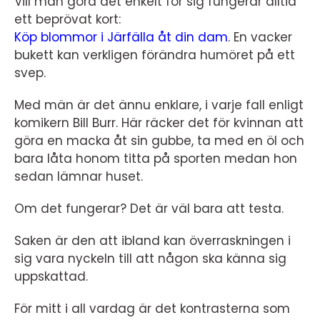
Vill man göra det enkelt för sig fungerar alltid
ett beprövat kort:
Köp blommor i Järfälla åt din dam
. En vacker
bukett kan verkligen förändra humöret på ett
svep.
Med män är det ännu enklare, i varje fall enligt
komikern Bill Burr. Här räcker det för kvinnan att
göra en macka åt sin gubbe, ta med en öl och
bara låta honom titta på sporten medan hon
sedan lämnar huset.
Om det fungerar? Det är väl bara att testa.
Saken är den att ibland kan överraskningen i
sig vara nyckeln till att någon ska känna sig
uppskattad.
För mitt i all vardag är det kontrasterna som