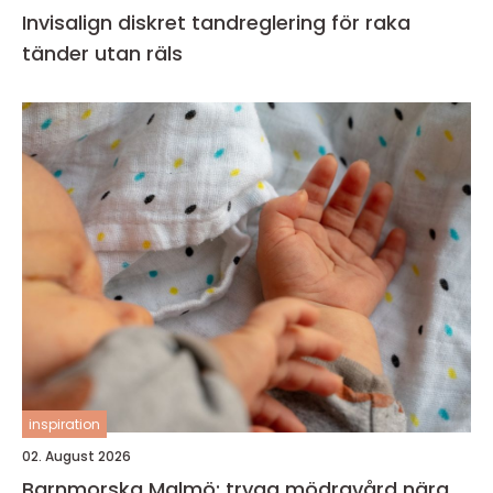
Invisalign diskret tandreglering för raka
tänder utan räls
inspiration
02. August 2026
Barnmorska Malmö: trygg mödravård nära