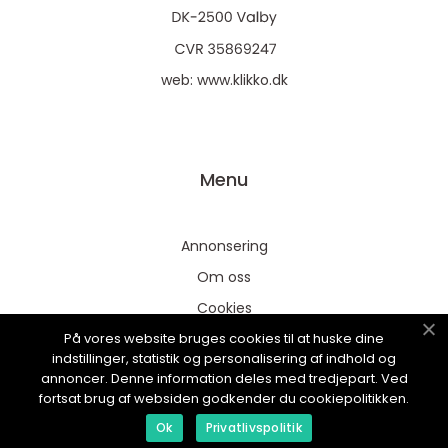
web:
www.klikko.dk
Menu
Annonsering
Om oss
Cookies
På vores website bruges cookies til at huske dine
Kontakta oss
indstillinger, statistik og personalisering af indhold og
Sitemap
annoncer. Denne information deles med tredjepart. Ved
fortsat brug af websiden godkender du cookiepolitikken.
Ok
Privatlivspolitik