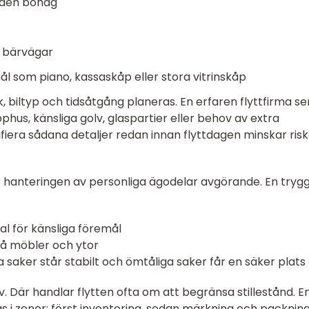
gden bohag
h bärvägar
 som piano, kassaskåp eller stora vitrinskåp
, biltyp och tidsåtgång planeras. En erfaren flyttfirma se
pphus, känsliga golv, glaspartier eller behov av extra
fiera sådana detaljer redan innan flyttdagen minskar ris
 hanteringen av personliga ägodelar avgörande. En trygg 
l för känsliga föremål
 på möbler och ytor
a saker står stabilt och ömtåliga saker får en säker plats
v. Där handlar flytten ofta om att begränsa stillestånd. E
s i zoner: först inventering, sedan märkning och packnin