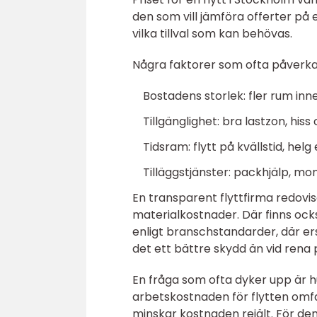
den som vill jämföra offerter på 
vilka tillval som kan behövas.
Några faktorer som ofta påverka
Bostadens storlek: fler rum inn
Tillgänglighet: bra lastzon, his
Tidsram: flytt på kvällstid, helg
Tilläggstjänster: packhjälp, mo
En transparent flyttfirma redovis
materialkostnader. Där finns oc
enligt branschstandarder, där ers
det ett bättre skydd än vid rena 
En fråga som ofta dyker upp är h
arbetskostnaden för flytten omf
minskar kostnaden rejält. För den 