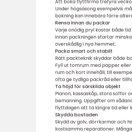
Att boka flyttfirma trefyra vecko
Under högsäsong exempelvis mån
bokning kan innebära färre alter
Rensa innan du packar
Varje onödig pryl kostar både t
innan packningen startar minska
överskådlig i nya hemmet.
Packa smart och stabilt
Rätt packteknik skyddar både boha
Fyll ut tomrum med papper eller t
rum och kort innehåll, till exemp
ofta ge tydliga packråd eller til
Ta höjd för särskilda objekt
Pianon, kassaskåp, stora soffor o
bemanning. Uppgifter om sådana o
flyttdagen att ta längre tid eller
Skydda bostaden
Skydd av golv, dörrkarmar och his
kostsamma reparationer. Många pr