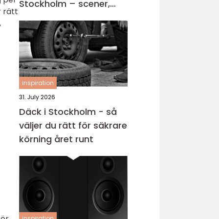
Stockholm – scener,
 rätt
karriärer och kvällar
,
fyllda av skratt
inspiration
31. July 2026
Däck i Stockholm - så
väljer du rätt för säkrare
körning året runt
För
inspiration