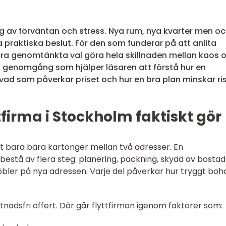
ing av förväntan och stress. Nya rum, nya kvarter men o
 praktiska beslut. För den som funderar på att anlita
a genomtänkta val göra hela skillnaden mellan kaos 
isk genomgång som hjälper läsaren att förstå hur en
, vad som påverkar priset och hur en bra plan minskar ri
tfirma i Stockholm faktiskt gör
tt bara bära kartonger mellan två adresser. En
estå av flera steg: planering, packning, skydd av bostad
bler på nya adressen. Varje del påverkar hur tryggt boh
stnadsfri offert. Där går flyttfirman igenom faktorer som: