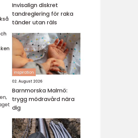
Invisalign diskret
tandreglering för raka
ckså
tänder utan räls
och
sken
inspiration
02. August 2026
Barnmorska Malmö:
en,
trygg mödravård nära
aget
dig