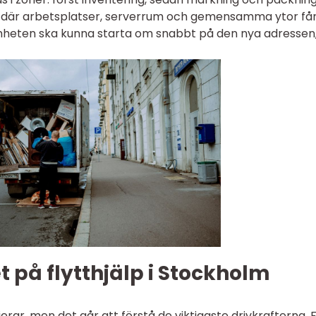
ma där arbetsplatser, serverrum och gemensamma ytor får
samheten ska kunna starta om snabbt på den nya adressen
t på flytthjälp i Stockholm
rierar, men det går att förstå de viktigaste drivkrafterna. 