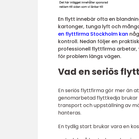
En flytt innebär ofta en blandn
kartonger, tunga lyft och många
en flyttfirma Stockholm kan
någr
kontroll. Nedan följer en prakt
professionell flyttfirma arbetar
för problem längs vägen.
Vad en seriös flyt
En seriös flyttfirma gör mer än a
genomarbetad flyttkedja brukar b
transport och uppställning av mö
hanteras.
En tydlig start brukar vara en ko