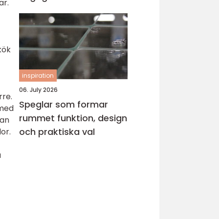
ar.
kök
inspiration
06. July 2026
rre.
Speglar som formar
 med
rummet funktion, design
kan
och praktiska val
or.
a