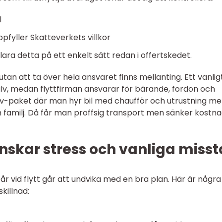
l
pfyller Skatteverkets villkor
lara detta på ett enkelt sätt redan i offertskedet.
 utan att ta över hela ansvaret finns mellanting. Ett vanlig
lv, medan flyttfirman ansvarar för bärande, fordon och
 själv-paket där man hyr bil med chaufför och utrustning m
familj. Då får man proffsig transport men sänker kostn
nskar stress och vanliga miss
vid flytt går att undvika med en bra plan. Här är några
killnad: