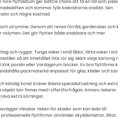
r före flyttdatum ger bättre chans att få en tid som pass
adsskiften och sommar fylls kalendrarna snabbt. Sen
nativ och högre kostnad.
id och utrymme. Genom att rensa förråd, garderober och 
r volymen. Det gör flytten både snabbare och mer
g och ryggar. Tunga saker i små lådor, lätta saker i stö
extilier så att innehållet inte rör sig. Märk varje kartong
el Kök porslin eller Vardagsrum böcker. En bra flyttfirma 
lhandahålla packmaterial anpassat för glas, kläder och tavl
ch känslig konst kräver ibland specialutrustning och extr
bjekt bör finnas med i offertförfrågan. Annars riskerar
 kräva extra körningar.
sväggar minskar risken för skador som kan leda till
ofessionella flyttfirmor använder skyddsmattor, filtar,