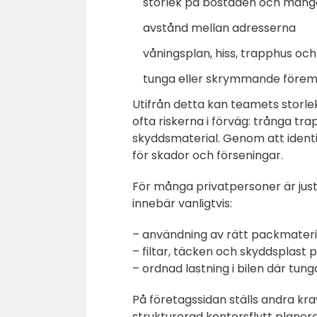
storlek på bostaden och män
avstånd mellan adresserna
våningsplan, hiss, trapphus oc
tunga eller skrymmande föremål
Utifrån detta kan teamets storlek
ofta riskerna i förväg: trånga tra
skyddsmaterial. Genom att identi
för skador och förseningar.
För många privatpersoner är just
innebär vanligtvis:
– användning av rätt packmateria
– filtar, täcken och skyddsplast
– ordnad lastning i bilen där tung
På företagssidan ställs andra kra
strukturerad kontorsflytt planera