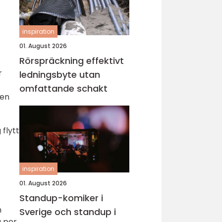
inspiration
01. August 2026
Rörspräckning effektivt
r
ledningsbyte utan
omfattande schakt
ken
flytt
inspiration
01. August 2026
Standup-komiker i
n
Sverige och standup i
g per