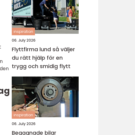
inspiration
06. July 2026
t
Flyttfirma lund så väljer
du rätt hjälp för en
en
trygg och smidig flytt
aden
tag
inspiration
06. July 2026
Begagnade bilar