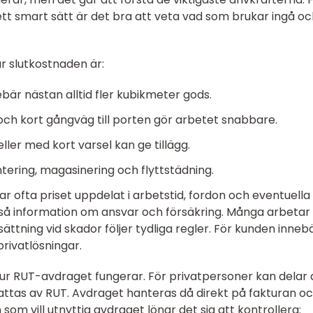
ett smart sätt är det bra att veta vad som brukar ingå o
r slutkostnaden är:
ebär nästan alltid fler kubikmeter gods.
s och kort gångväg till porten gör arbetet snabbare.
 eller med kort varsel kan ge tillägg.
ntering, magasinering och flyttstädning.
ar ofta priset uppdelat i arbetstid, fordon och eventuella
kså information om ansvar och försäkring. Många arbetar
ättning vid skador följer tydliga regler. För kunden inneb
privatlösningar.
ur RUT-avdraget fungerar. För privatpersoner kan delar 
attas av RUT. Avdraget hanteras då direkt på fakturan o
som vill utnyttja avdraget lönar det sig att kontrollera: