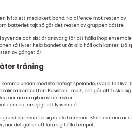
igen lyfta ett mediokert band. No offence mot resten av
 batteriet tajt så gör det resten av gruppen bättre.
 syvende och sist är ansvarig för att hålla ihop ensembl
ionen så flyter hela bandet ut åt alla håll och kanter. Då 
esten av gänget är.
åter träning
t komma undan med lite hafsigt spelande, i varje fall live. 
sikaliska kompotten. Basisten… mjah, det går att fuska si
ks mer än om gitarristen fuskar.
 i princip omöjligt att lyssna på.
god grund när man lär sig spela trummor. Metronomen är 
r, när det gäller att lära sig hålla tempot.