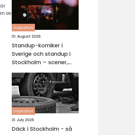
gör
ten av
inspiration
01. August 2026
Standup-komiker i
Sverige och standup i
Stockholm – scener,
karriärer och kvällar
fyllda av skratt
inspiration
31. July 2026
Däck i Stockholm - så