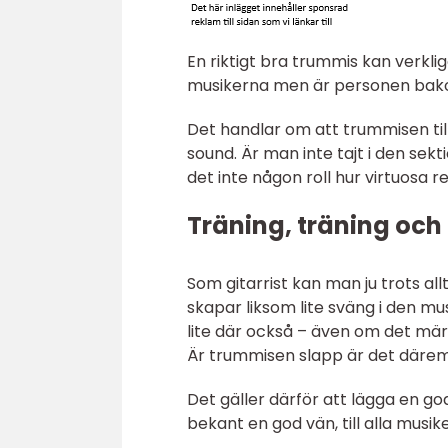
En riktigt bra trummis kan verkl
musikerna men är personen bakom
Det handlar om att trummisen till
sound. Är man inte tajt i den sekt
det inte någon roll hur virtuosa r
Träning, träning och 
Som gitarrist kan man ju trots all
skapar liksom lite sväng i den mu
lite där också – även om det mär
Är trummisen slapp är det däremot
Det gäller därför att lägga en 
bekant en god vän, till alla musike