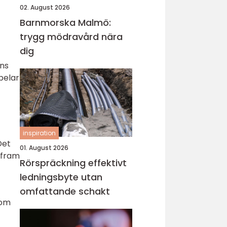
02. August 2026
Barnmorska Malmö:
trygg mödravård nära
dig
ens
spelar
inspiration
Det
01. August 2026
g fram
Rörspräckning effektivt
ledningsbyte utan
omfattande schakt
som