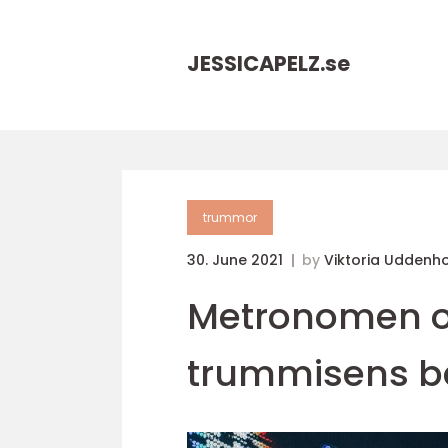
JESSICAPELZ.
se
trummor
30. June 2021
by
Viktoria Uddenh
Metronomen o
trummisens b