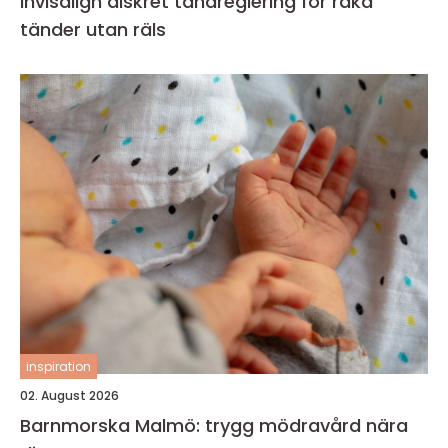
Invisalign diskret tandreglering för raka
tänder utan räls
inspiration
02. August 2026
Barnmorska Malmö: trygg mödravård nära