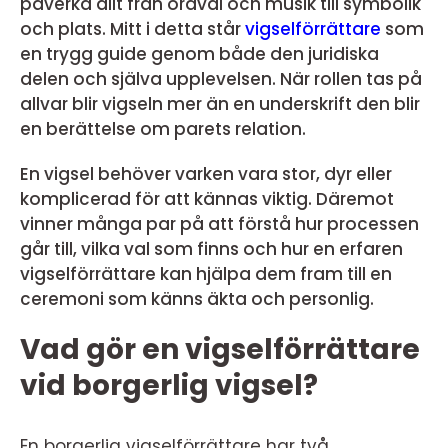
påverka allt från ordval och musik till symbolik
och plats. Mitt i detta står
vigselförrättare
som
en trygg guide genom både den juridiska
delen och själva upplevelsen. När rollen tas på
allvar blir vigseln mer än en underskrift den blir
en berättelse om parets relation.
En vigsel behöver varken vara stor, dyr eller
komplicerad för att kännas viktig. Däremot
vinner många par på att förstå hur processen
går till, vilka val som finns och hur en erfaren
vigselförrättare kan hjälpa dem fram till en
ceremoni som känns äkta och personlig.
Vad gör en vigselförrättare
vid borgerlig vigsel?
En borgerlig vigselförrättare har två