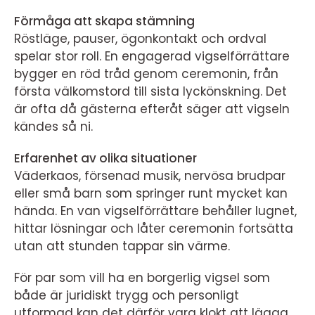
Förmåga att skapa stämning
Röstläge, pauser, ögonkontakt och ordval
spelar stor roll. En engagerad vigselförrättare
bygger en röd tråd genom ceremonin, från
första välkomstord till sista lyckönskning. Det
är ofta då gästerna efteråt säger att vigseln
kändes så ni.
Erfarenhet av olika situationer
Väderkaos, försenad musik, nervösa brudpar
eller små barn som springer runt mycket kan
hända. En van vigselförrättare behåller lugnet,
hittar lösningar och låter ceremonin fortsätta
utan att stunden tappar sin värme.
För par som vill ha en borgerlig vigsel som
både är juridiskt trygg och personligt
utformad kan det därför vara klokt att lägga