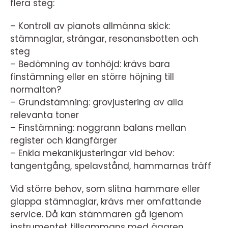
flera steg:
– Kontroll av pianots allmänna skick:
stämnaglar, strängar, resonansbotten och
steg
– Bedömning av tonhöjd: krävs bara
finstämning eller en större höjning till
normalton?
– Grundstämning: grovjustering av alla
relevanta toner
– Finstämning: noggrann balans mellan
register och klangfärger
– Enkla mekanikjusteringar vid behov:
tangentgång, spelavstånd, hammarnas träff
Vid större behov, som slitna hammare eller
glappa stämnaglar, krävs mer omfattande
service. Då kan stämmaren gå igenom
instrumentet tillsammans med ägaren,