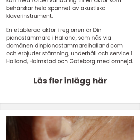
kan med fördel vända sig till en aktör som
behärskar hela spannet av akustiska
klaverinstrument.
En etablerad aktör i regionen är Din
pianostämmare i Halland, som nås via
domänen dinpianostammareihalland.com
och erbjuder stämning, underhåll och service i
Halland, Halmstad och Göteborg med omnejd.
Läs fler inlägg här