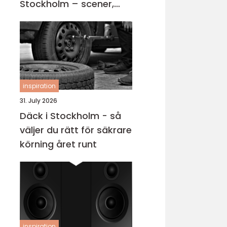
Stockholm – scener,
karriärer och kvällar
fyllda av skratt
inspiration
31. July 2026
Däck i Stockholm - så
väljer du rätt för säkrare
körning året runt
inspiration