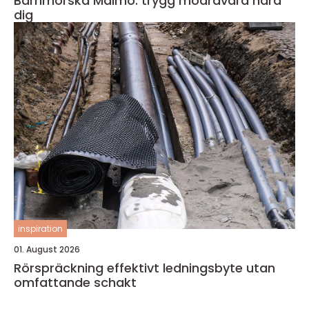
Barnmorska Malmö: trygg mödravård nära
dig
inspiration
01. August 2026
Rörspräckning effektivt ledningsbyte utan
omfattande schakt