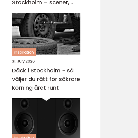
Stockholm – scener,
karriärer och kvällar
fyllda av skratt
inspiration
31. July 2026
Däck i Stockholm - så
väljer du rätt för säkrare
körning året runt
inspiration