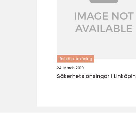
låshjälp Linköping
24. March 2019
Säkerhetslönsingar i Linköpi